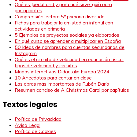
Qué es JueduLand y para qué sirve: guía para
principiantes
Comprensión lectora 5º primaria divertida
Fichas para trabajar la amistad en infantil con
actividades en primaria
5 Ejemplos de proyectos sociales ya elaborados
En qué curso se aprender a multiplicar en España
50 Ideas de nombres para cuentas secundarias de
Instagram
Qué es el circuito de velocidad en educación física:
tipos de velocidad y circuitos
Mapas interactivos Didactalia Europa 2024
10 Anécdotas para contar en clase
Las obras más importantes de Rubén Darío
Resumen conciso de A Christmas Carol por capítulos
Textos legales
Política de Privacidad
Aviso Legal
Política de Cookies