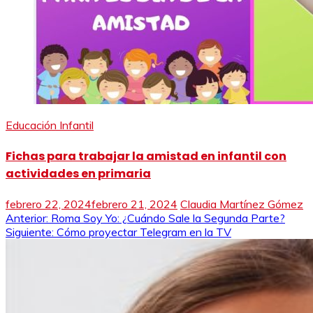
Educación Infantil
Fichas para trabajar la amistad en infantil con
actividades en primaria
febrero 22, 2024
febrero 21, 2024
Claudia Martínez Gómez
Navegación
Anterior:
Roma Soy Yo: ¿Cuándo Sale la Segunda Parte?
Siguiente:
Cómo proyectar Telegram en la TV
de
entradas