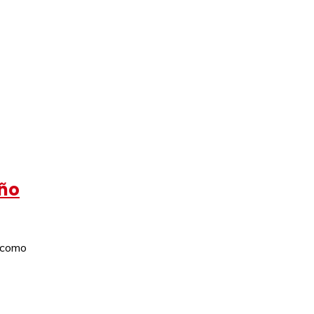
eño
o como