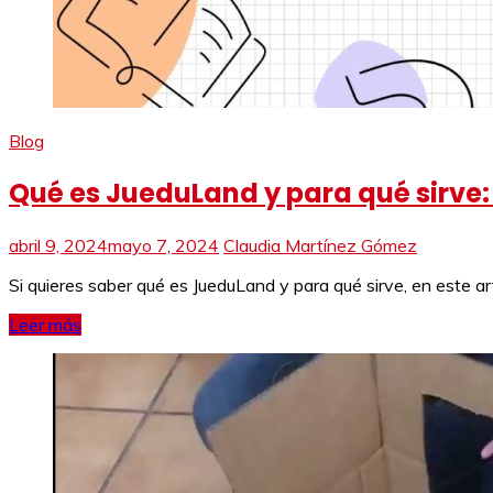
Blog
Qué es JueduLand y para qué sirve:
abril 9, 2024
mayo 7, 2024
Claudia Martínez Gómez
Si quieres saber qué es JueduLand y para qué sirve, en este art
Leer más