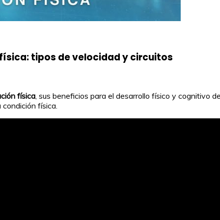
ísica: tipos de velocidad y circuitos
ción física
, sus beneficios para el desarrollo físico y cognitivo 
condición física.