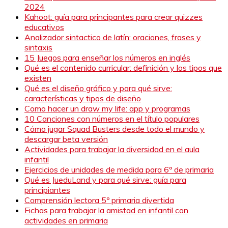
2024
Kahoot: guía para principantes para crear quizzes
educativos
Analizador sintactico de latín: oraciones, frases y
sintaxis
15 Juegos para enseñar los números en inglés
Qué es el contenido curricular: definición y los tipos que
existen
Qué es el diseño gráfico y para qué sirve:
características y tipos de diseño
Como hacer un draw my life: app y programas
10 Canciones con números en el título populares
Cómo jugar Squad Busters desde todo el mundo y
descargar beta versión
Actividades para trabajar la diversidad en el aula
infantil
Ejercicios de unidades de medida para 6º de primaria
Qué es JueduLand y para qué sirve: guía para
principiantes
Comprensión lectora 5º primaria divertida
Fichas para trabajar la amistad en infantil con
actividades en primaria