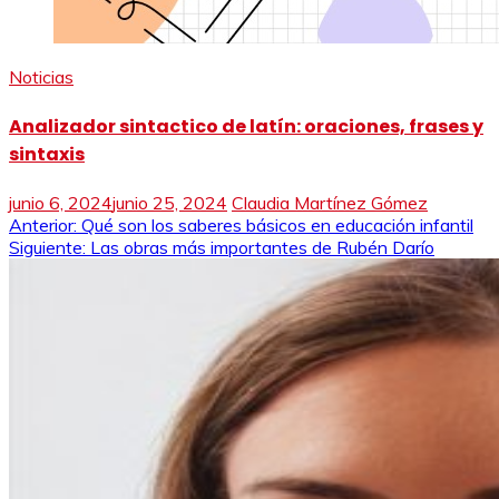
Noticias
Analizador sintactico de latín: oraciones, frases y
sintaxis
junio 6, 2024
junio 25, 2024
Claudia Martínez Gómez
Navegación
Anterior:
Qué son los saberes básicos en educación infantil
Siguiente:
Las obras más importantes de Rubén Darío
de
entradas