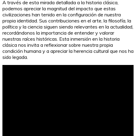
A través de esta mirada detallada a la historia clásica,
podemos apreciar la magnitud del impacto que estas
civilizaciones han tenido en la configuración de nuestra
propia identidad. Sus contribuciones en el arte, la filosofía, la
política y la ciencia siguen siendo relevantes en la actualidad,
recordándonos la importancia de entender y valorar
nuestras raíces históricas. Esta inmersión en la historia
clásica nos invita a reflexionar sobre nuestra propia
condición humana y a apreciar la herencia cultural que nos ha
sido legada.
El libro con más páginas del mundo: Una hazaña
literaria sin igual