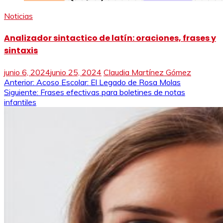
Noticias
Analizador sintactico de latín: oraciones, frases y
sintaxis
junio 6, 2024
junio 25, 2024
Claudia Martínez Gómez
Navegación
Anterior:
Acoso Escolar: El Legado de Rosa Molas
Siguiente:
Frases efectivas para boletines de notas
de
infantiles
entradas