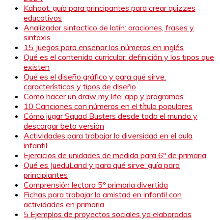
Kahoot: guía para principantes para crear quizzes
educativos
Analizador sintactico de latín: oraciones, frases y
sintaxis
15 Juegos para enseñar los números en inglés
Qué es el contenido curricular: definición y los tipos que
existen
Qué es el diseño gráfico y para qué sirve:
características y tipos de diseño
Como hacer un draw my life: app y programas
10 Canciones con números en el título populares
Cómo jugar Squad Busters desde todo el mundo y
descargar beta versión
Actividades para trabajar la diversidad en el aula
infantil
Ejercicios de unidades de medida para 6º de primaria
Qué es JueduLand y para qué sirve: guía para
principiantes
Comprensión lectora 5º primaria divertida
Fichas para trabajar la amistad en infantil con
actividades en primaria
5 Ejemplos de proyectos sociales ya elaborados