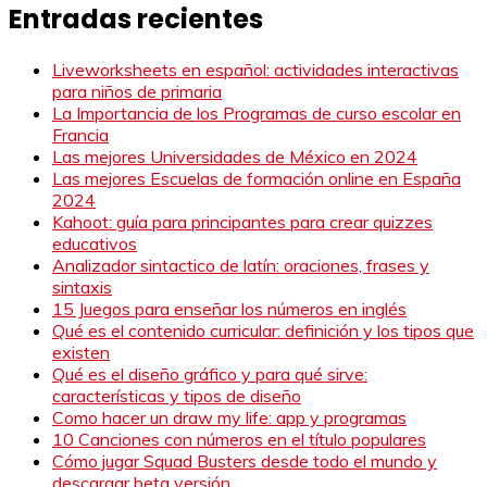
Entradas recientes
Liveworksheets en español: actividades interactivas
para niños de primaria
La Importancia de los Programas de curso escolar en
Francia
Las mejores Universidades de México en 2024
Las mejores Escuelas de formación online en España
2024
Kahoot: guía para principantes para crear quizzes
educativos
Analizador sintactico de latín: oraciones, frases y
sintaxis
15 Juegos para enseñar los números en inglés
Qué es el contenido curricular: definición y los tipos que
existen
Qué es el diseño gráfico y para qué sirve:
características y tipos de diseño
Como hacer un draw my life: app y programas
10 Canciones con números en el título populares
Cómo jugar Squad Busters desde todo el mundo y
descargar beta versión