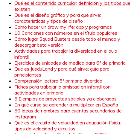
Qué es el contenido curricular: definición y los tipos que
existen
Qué es el diseño gráfico y para qué sirve:
características y tipos de diseño
Como hacer un draw my life: app y programas
10 Canciones con números en el título populares
Cómo jugar Squad Busters desde todo el mundo y
descargar beta versión
Actividades para trabajar la diversidad en el aula
infantil
Ejercicios de unidades de medida para 6º de primaria
Qué es JueduLand y para qué sirve: guía para
principiantes
Comprensión lectora 5º primaria divertida
Fichas para trabajar la amistad en infantil con
actividades en primaria
5 Ejemplos de proyectos sociales ya elaborados
En qué curso se aprender a multiplicar en España
50 Ideas de nombres para cuentas secundarias de
Instagram
Qué es el circuito de velocidad en educación física:
tipos de velocidad y circuitos