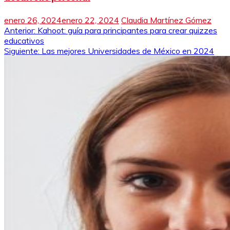
enero 26, 2024
enero 22, 2024
Claudia Martínez Gómez
Navegación
Anterior:
Kahoot: guía para principantes para crear quizzes
educativos
de
Siguiente:
Las mejores Universidades de México en 2024
entradas