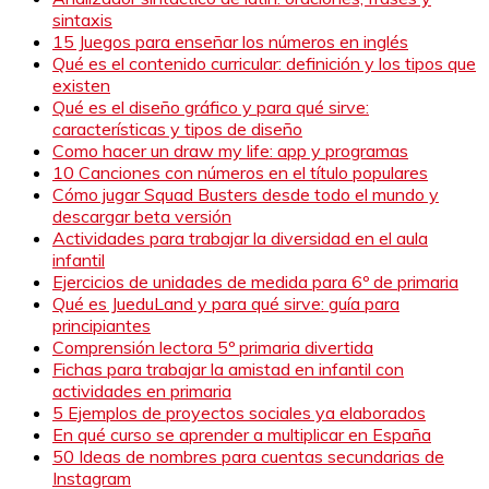
sintaxis
15 Juegos para enseñar los números en inglés
Qué es el contenido curricular: definición y los tipos que
existen
Qué es el diseño gráfico y para qué sirve:
características y tipos de diseño
Como hacer un draw my life: app y programas
10 Canciones con números en el título populares
Cómo jugar Squad Busters desde todo el mundo y
descargar beta versión
Actividades para trabajar la diversidad en el aula
infantil
Ejercicios de unidades de medida para 6º de primaria
Qué es JueduLand y para qué sirve: guía para
principiantes
Comprensión lectora 5º primaria divertida
Fichas para trabajar la amistad en infantil con
actividades en primaria
5 Ejemplos de proyectos sociales ya elaborados
En qué curso se aprender a multiplicar en España
50 Ideas de nombres para cuentas secundarias de
Instagram