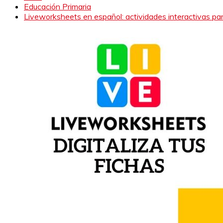
Educación Primaria
Liveworksheets en español: actividades interactivas par