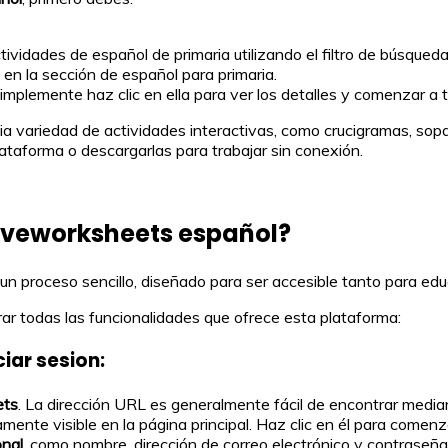
ividades de español de primaria utilizando el filtro de búsqueda
n la sección de español para primaria.
mplemente haz clic en ella para ver los detalles y comenzar a tr
ariedad de actividades interactivas, como crucigramas, sopas de
ataforma o descargarlas para trabajar sin conexión.
iveworksheets español?
un proceso sencillo, diseñado para ser accesible tanto para e
ar todas las funcionalidades que ofrece esta plataforma:
iar sesion:
ets
. La dirección URL es generalmente fácil de encontrar media
ramente visible en la página principal. Haz clic en él para comenz
onal
, como nombre, dirección de correo electrónico y contraseña.