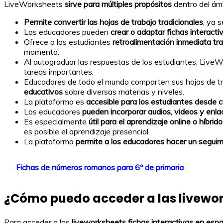
LiveWorksheets
sirve para múltiples propósitos
dentro del ámb
Permite convertir las hojas de trabajo tradicionales
, ya 
Los educadores pueden
crear o adaptar fichas interact
Ofrece a los estudiantes
retroalimentación inmediata tra
momento.
Al autograduar las respuestas de los estudiantes, Liv
tareas importantes.
Educadores de todo el mundo comparten sus hojas de trab
educativos
sobre diversas materias y niveles.
La plataforma es
accesible para los estudiantes desde cu
Los educadores
pueden incorporar audios, videos y enlac
Es especialmente
útil para el aprendizaje online o híbrido
es posible el aprendizaje presencial.
La plataforma
permite a los educadores hacer un seguim
Fichas de números romanos para 6º de primaria
¿Cómo puedo acceder a las
livewor
Para acceder a las
liveworksheets fichas interactivas en esp