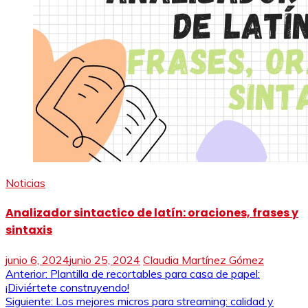
Noticias
Analizador sintactico de latín: oraciones, frases y
sintaxis
junio 6, 2024
junio 25, 2024
Claudia Martínez Gómez
Navegación
Anterior:
Plantilla de recortables para casa de papel:
¡Diviértete construyendo!
de
Siguiente:
Los mejores micros para streaming: calidad y