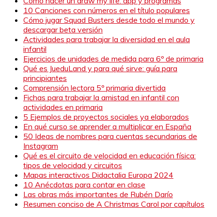
Como hacer un draw my life: app y programas
10 Canciones con números en el título populares
Cómo jugar Squad Busters desde todo el mundo y
descargar beta versión
Actividades para trabajar la diversidad en el aula
infantil
Ejercicios de unidades de medida para 6º de primaria
Qué es JueduLand y para qué sirve: guía para
principiantes
Comprensión lectora 5º primaria divertida
Fichas para trabajar la amistad en infantil con
actividades en primaria
5 Ejemplos de proyectos sociales ya elaborados
En qué curso se aprender a multiplicar en España
50 Ideas de nombres para cuentas secundarias de
Instagram
Qué es el circuito de velocidad en educación física:
tipos de velocidad y circuitos
Mapas interactivos Didactalia Europa 2024
10 Anécdotas para contar en clase
Las obras más importantes de Rubén Darío
Resumen conciso de A Christmas Carol por capítulos