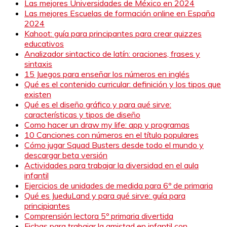
Las mejores Universidades de México en 2024
Las mejores Escuelas de formación online en España
2024
Kahoot: guía para principantes para crear quizzes
educativos
Analizador sintactico de latín: oraciones, frases y
sintaxis
15 Juegos para enseñar los números en inglés
Qué es el contenido curricular: definición y los tipos que
existen
Qué es el diseño gráfico y para qué sirve:
características y tipos de diseño
Como hacer un draw my life: app y programas
10 Canciones con números en el título populares
Cómo jugar Squad Busters desde todo el mundo y
descargar beta versión
Actividades para trabajar la diversidad en el aula
infantil
Ejercicios de unidades de medida para 6º de primaria
Qué es JueduLand y para qué sirve: guía para
principiantes
Comprensión lectora 5º primaria divertida
Fichas para trabajar la amistad en infantil con