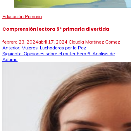
Educación Primaria
Comprensión lectora 5º primaria divertida
febrero 23, 2024
abril 17, 2024
Claudia Martínez Gómez
Navegación
Anterior:
Mujeres: Luchadoras por la Paz
Siguiente:
Opiniones sobre el router Eero 6: Análisis de
de
Adamo
entradas