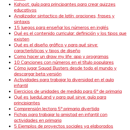
Kahoot: guía para principantes para crear quizzes
educativos
Analizador sintactico de latín: oraciones, frases y
sintaxis
15 Juegos para enseñar los números en inglés
Qué es el contenido curricular: definición y los tipos que
existen
Qué es el diseño gráfico y para qué sirve:
características y tipos de diseño
Como hacer un draw my life: app y programas
10 Canciones con números en el título populares
Cómo jugar Squad Busters desde todo el mundo y
descargar beta versión
Actividades para trabajar la diversidad en el aula
infantil
Ejercicios de unidades de medida para 6º de primaria
Qué es JueduLand y para qué sirve: guía para
principiantes
Comprensión lectora 5º primaria divertida
Fichas para trabajar la amistad en infantil con
actividades en primaria
5 Ejemplos de proyectos sociales ya elaborados