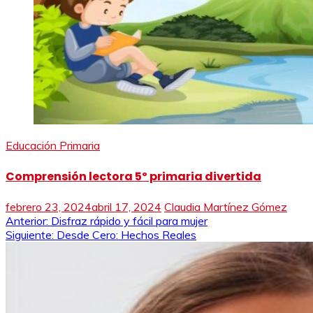
Educación Primaria
Comprensión lectora 5º primaria divertida
febrero 23, 2024
abril 17, 2024
Claudia Martínez Gómez
Navegación
Anterior:
Disfraz rápido y fácil para mujer
Siguiente:
Desde Cero: Hechos Reales
de
entradas