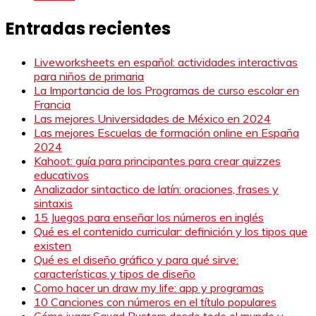
Entradas recientes
Liveworksheets en español: actividades interactivas
para niños de primaria
La Importancia de los Programas de curso escolar en
Francia
Las mejores Universidades de México en 2024
Las mejores Escuelas de formación online en España
2024
Kahoot: guía para principantes para crear quizzes
educativos
Analizador sintactico de latín: oraciones, frases y
sintaxis
15 Juegos para enseñar los números en inglés
Qué es el contenido curricular: definición y los tipos que
existen
Qué es el diseño gráfico y para qué sirve:
características y tipos de diseño
Como hacer un draw my life: app y programas
10 Canciones con números en el título populares
Cómo jugar Squad Busters desde todo el mundo y