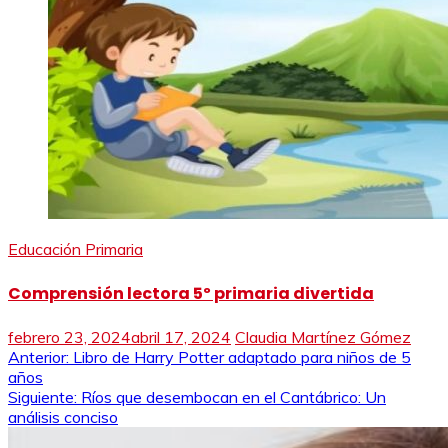
Educación Primaria
Comprensión lectora 5º primaria divertida
febrero 23, 2024
abril 17, 2024
Claudia Martínez Gómez
Navegación
Anterior:
Libro de Harry Potter adaptado para niños de 5
años
de
Siguiente:
Ríos que desembocan en el Cantábrico: Un
análisis conciso
entradas