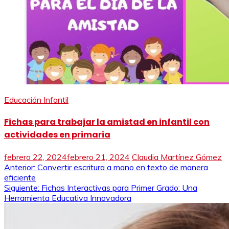
Educación Infantil
Fichas para trabajar la amistad en infantil con
actividades en primaria
febrero 22, 2024
febrero 21, 2024
Claudia Martínez Gómez
Navegación
Anterior:
Convertir escritura a mano en texto de manera
eficiente
de
Siguiente:
Fichas Interactivas para Primer Grado: Una
Herramienta Educativa Innovadora
entradas