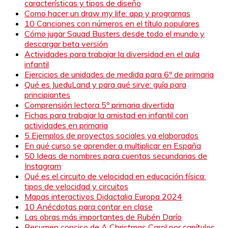
características y tipos de diseño
Como hacer un draw my life: app y programas
10 Canciones con números en el título populares
Cómo jugar Squad Busters desde todo el mundo y
descargar beta versión
Actividades para trabajar la diversidad en el aula
infantil
Ejercicios de unidades de medida para 6º de primaria
Qué es JueduLand y para qué sirve: guía para
principiantes
Comprensión lectora 5º primaria divertida
Fichas para trabajar la amistad en infantil con
actividades en primaria
5 Ejemplos de proyectos sociales ya elaborados
En qué curso se aprender a multiplicar en España
50 Ideas de nombres para cuentas secundarias de
Instagram
Qué es el circuito de velocidad en educación física:
tipos de velocidad y circuitos
Mapas interactivos Didactalia Europa 2024
10 Anécdotas para contar en clase
Las obras más importantes de Rubén Darío
Resumen conciso de A Christmas Carol por capítulos