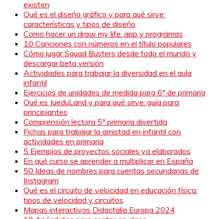
existen
Qué es el diseño gráfico y para qué sirve:
características y tipos de diseño
Como hacer un draw my life: app y programas
10 Canciones con números en el título populares
Cómo jugar Squad Busters desde todo el mundo y
descargar beta versión
Actividades para trabajar la diversidad en el aula
infantil
Ejercicios de unidades de medida para 6º de primaria
Qué es JueduLand y para qué sirve: guía para
principiantes
Comprensión lectora 5º primaria divertida
Fichas para trabajar la amistad en infantil con
actividades en primaria
5 Ejemplos de proyectos sociales ya elaborados
En qué curso se aprender a multiplicar en España
50 Ideas de nombres para cuentas secundarias de
Instagram
Qué es el circuito de velocidad en educación física:
tipos de velocidad y circuitos
Mapas interactivos Didactalia Europa 2024