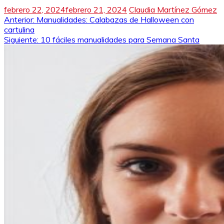
febrero 22, 2024
febrero 21, 2024
Claudia Martínez Gómez
Navegación
Anterior:
Manualidades: Calabazas de Halloween con
cartulina
de
Siguiente:
10 fáciles manualidades para Semana Santa
entradas