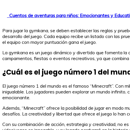
Cuentos de aventuras para niños: Emocionantes y Educat
Para jugar la gymkana, se deben establecer las reglas y prueba
desarrollo del juego. Cada equipo recibe un listado con las pru
el equipo con mayor puntuación gana el juego.
La gymkana es un juego dinámico y divertido que fomenta la coop
campamentos, fiestas o eventos recreativos, ya que combina d
¿Cuál es el juego número 1 del mun
El juego número 1 del mundo es el famoso “Minecraft”. Con mi
inigualable. Los jugadores pueden explorar un mundo infinito, c
emocionante.
Además, “Minecraft” ofrece la posibilidad de jugar en modo mu
desafíos. La creatividad y libertad que ofrece el juego lo han 
Con su combinación de acción, estrategia y creatividad, no es
videojuegos es innegable, y su legado perdurará en la historia d