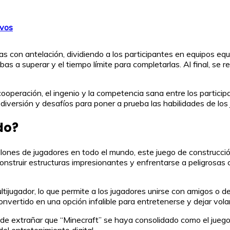
ivos
s con antelación, dividiendo a los participantes en equipos equ
ebas a superar y el tiempo límite para completarlas. Al final, se
eración, el ingenio y la competencia sana entre los participante
iversión y desafíos para poner a prueba las habilidades de los 
do?
llones de jugadores en todo el mundo, este juego de construcci
onstruir estructuras impresionantes y enfrentarse a peligrosas c
ltijugador, lo que permite a los jugadores unirse con amigos o
convertido en una opción infalible para entretenerse y dejar volar
 de extrañar que “Minecraft” se haya consolidado como el juego
el entretenimiento digital.