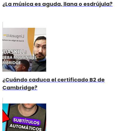
¿La música es aguda, llana o esdrújula?
¿Cuándo caduca el certificado B2 de
Cambridge?