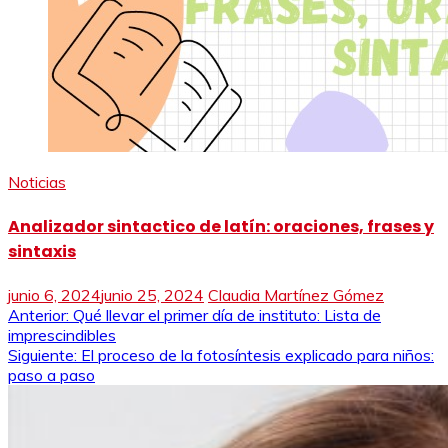
Noticias
Analizador sintactico de latín: oraciones, frases y
sintaxis
junio 6, 2024
junio 25, 2024
Claudia Martínez Gómez
Navegación
Anterior:
Qué llevar el primer día de instituto: Lista de
imprescindibles
de
Siguiente:
El proceso de la fotosíntesis explicado para niños:
paso a paso
entradas