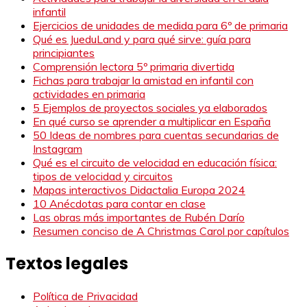
infantil
Ejercicios de unidades de medida para 6º de primaria
Qué es JueduLand y para qué sirve: guía para
principiantes
Comprensión lectora 5º primaria divertida
Fichas para trabajar la amistad en infantil con
actividades en primaria
5 Ejemplos de proyectos sociales ya elaborados
En qué curso se aprender a multiplicar en España
50 Ideas de nombres para cuentas secundarias de
Instagram
Qué es el circuito de velocidad en educación física:
tipos de velocidad y circuitos
Mapas interactivos Didactalia Europa 2024
10 Anécdotas para contar en clase
Las obras más importantes de Rubén Darío
Resumen conciso de A Christmas Carol por capítulos
Textos legales
Política de Privacidad