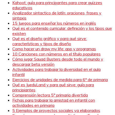
Kahoot: guía para principantes para crear quizzes
educativos
Analizador sintactico de latín: oraciones, frases y
sintaxis
15 Juegos para enseñar los números en inglés
Qué es el contenido curricular: definición y los tipos que
existen
Qué es el diseño gráfico y para qué sirve:
características y tipos de diseño
Como hacer un draw my life: app y programas
10 Canciones con números en el título populares
Cómo jugar Squad Busters desde todo el mundo y
descargar beta versión
Actividades para trabajar la diversidad en el aula
infantil
Ejercicios de unidades de medida para 6º de primaria
Qué es JueduLand y para qué sirve: guía para
principiantes
Comprensión lectora 5º primaria divertida
Fichas para trabajar la amistad en infantil con
actividades en primaria
5 Ejemplos de proyectos sociales ya elaborados