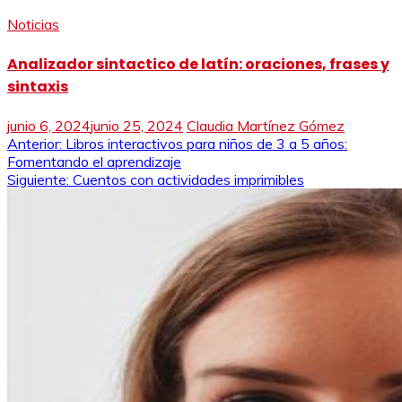
Noticias
Analizador sintactico de latín: oraciones, frases y
sintaxis
junio 6, 2024
junio 25, 2024
Claudia Martínez Gómez
Navegación
Anterior:
Libros interactivos para niños de 3 a 5 años:
Fomentando el aprendizaje
de
Siguiente:
Cuentos con actividades imprimibles
entradas