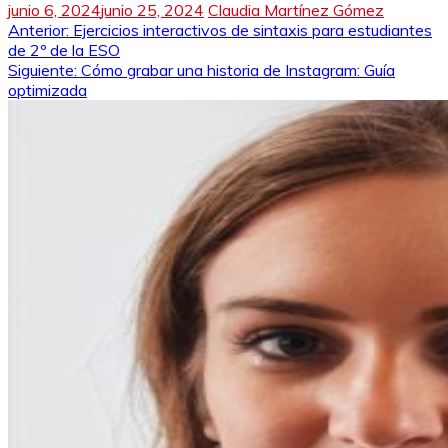
junio 6, 2024
junio 25, 2024
Claudia Martínez Gómez
Navegación
Anterior:
Ejercicios interactivos de sintaxis para estudiantes
de 2º de la ESO
de
Siguiente:
Cómo grabar una historia de Instagram: Guía
optimizada
entradas