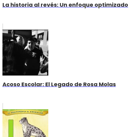
La historia al revés: Un enfoque optimizado
Acoso Escolar: El Legado de Rosa Molas