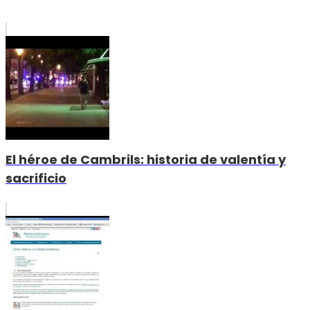
El héroe de Cambrils: historia de valentía y
sacrificio