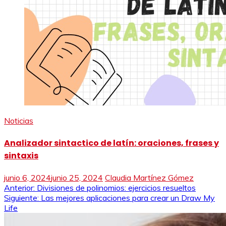
Noticias
Analizador sintactico de latín: oraciones, frases y
sintaxis
junio 6, 2024
junio 25, 2024
Claudia Martínez Gómez
Navegación
Anterior:
Divisiones de polinomios: ejercicios resueltos
Siguiente:
Las mejores aplicaciones para crear un Draw My
de
Life