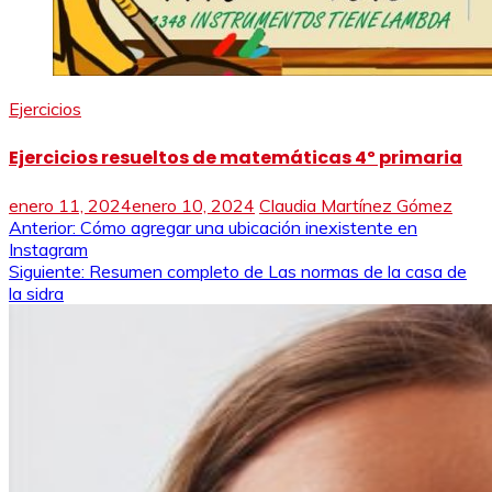
Ejercicios
Ejercicios resueltos de matemáticas 4º primaria
enero 11, 2024
enero 10, 2024
Claudia Martínez Gómez
Navegación
Anterior:
Cómo agregar una ubicación inexistente en
Instagram
de
Siguiente:
Resumen completo de Las normas de la casa de
la sidra
entradas