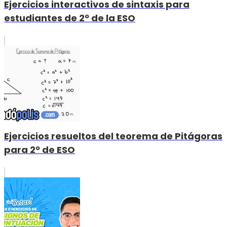
Ejercicios interactivos de sintaxis para
estudiantes de 2º de la ESO
Ejercicios resueltos del teorema de Pitágoras
para 2º de ESO