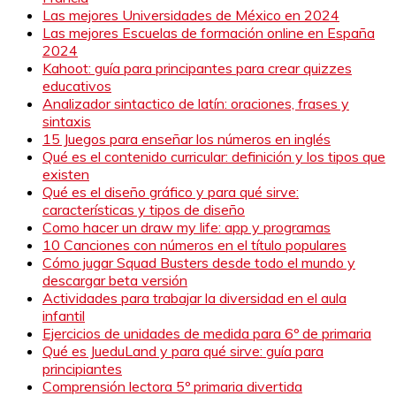
Las mejores Universidades de México en 2024
Las mejores Escuelas de formación online en España
2024
Kahoot: guía para principantes para crear quizzes
educativos
Analizador sintactico de latín: oraciones, frases y
sintaxis
15 Juegos para enseñar los números en inglés
Qué es el contenido curricular: definición y los tipos que
existen
Qué es el diseño gráfico y para qué sirve:
características y tipos de diseño
Como hacer un draw my life: app y programas
10 Canciones con números en el título populares
Cómo jugar Squad Busters desde todo el mundo y
descargar beta versión
Actividades para trabajar la diversidad en el aula
infantil
Ejercicios de unidades de medida para 6º de primaria
Qué es JueduLand y para qué sirve: guía para
principiantes
Comprensión lectora 5º primaria divertida