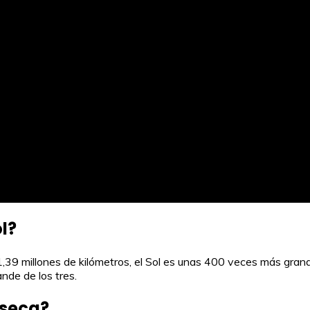
l?
,39 millones de kilómetros, el Sol es unas 400 veces más grand
ande de los tres.
 seca?