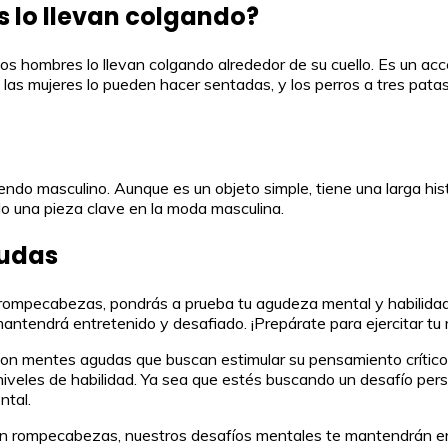
s lo llevan colgando?
 los hombres lo llevan colgando alrededor de su cuello. Es un a
 las mujeres lo pueden hacer sentadas, y los perros a tres pata
ndo masculino. Aunque es un objeto simple, tiene una larga histo
o una pieza clave en la moda masculina.
gudas
 y rompecabezas, pondrás a prueba tu agudeza mental y habili
mantendrá entretenido y desafiado. ¡Prepárate para ejercitar t
n mentes agudas que buscan estimular su pensamiento crítico 
 niveles de habilidad. Ya sea que estés buscando un desafío per
ntal.
to en rompecabezas, nuestros desafíos mentales te mantendrán 