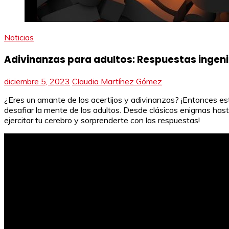
Noticias
Adivinanzas para adultos: Respuestas ingen
diciembre 5, 2023
Claudia Martínez Gómez
¿Eres un amante de los acertijos y adivinanzas? ¡Entonces es
desafiar la mente de los adultos. Desde clásicos enigmas hast
ejercitar tu cerebro y sorprenderte con las respuestas!