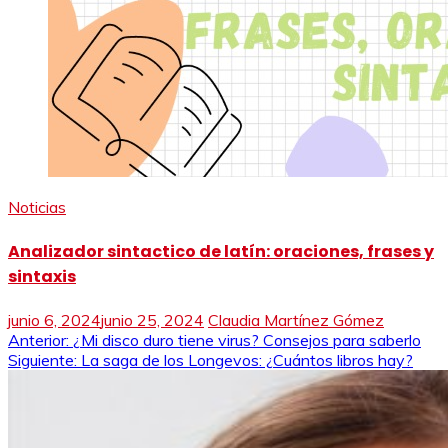
Noticias
Analizador sintactico de latín: oraciones, frases y
sintaxis
junio 6, 2024
junio 25, 2024
Claudia Martínez Gómez
Navegación
Anterior:
¿Mi disco duro tiene virus? Consejos para saberlo
Siguiente:
La saga de los Longevos: ¿Cuántos libros hay?
de
entradas