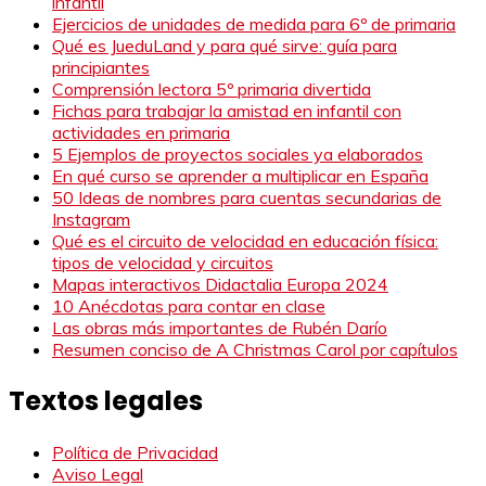
infantil
Ejercicios de unidades de medida para 6º de primaria
Qué es JueduLand y para qué sirve: guía para
principiantes
Comprensión lectora 5º primaria divertida
Fichas para trabajar la amistad en infantil con
actividades en primaria
5 Ejemplos de proyectos sociales ya elaborados
En qué curso se aprender a multiplicar en España
50 Ideas de nombres para cuentas secundarias de
Instagram
Qué es el circuito de velocidad en educación física:
tipos de velocidad y circuitos
Mapas interactivos Didactalia Europa 2024
10 Anécdotas para contar en clase
Las obras más importantes de Rubén Darío
Resumen conciso de A Christmas Carol por capítulos
Textos legales
Política de Privacidad
Aviso Legal