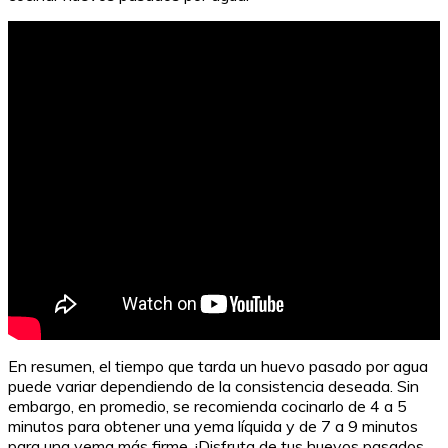
¿Cuánto cuesta un cubo de Rubik?
En resumen, el tiempo que tarda un huevo pasado por agua
puede variar dependiendo de la consistencia deseada. Sin
embargo, en promedio, se recomienda cocinarlo de 4 a 5
minutos para obtener una yema líquida y de 7 a 9 minutos
para una yema más firme. ¡Disfruta de tus huevos pasados