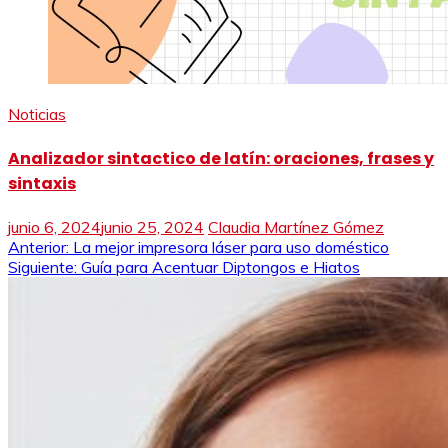
Noticias
Analizador sintactico de latín: oraciones, frases y
sintaxis
junio 6, 2024
junio 25, 2024
Claudia Martínez Gómez
Navegación
Anterior:
La mejor impresora láser para uso doméstico
Siguiente:
Guía para Acentuar Diptongos e Hiatos
de
entradas