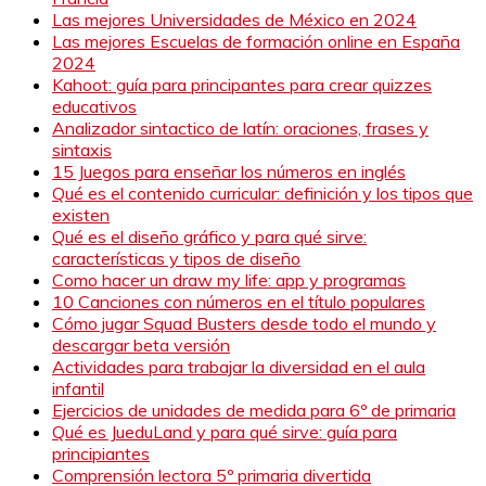
Las mejores Universidades de México en 2024
Las mejores Escuelas de formación online en España
2024
Kahoot: guía para principantes para crear quizzes
educativos
Analizador sintactico de latín: oraciones, frases y
sintaxis
15 Juegos para enseñar los números en inglés
Qué es el contenido curricular: definición y los tipos que
existen
Qué es el diseño gráfico y para qué sirve:
características y tipos de diseño
Como hacer un draw my life: app y programas
10 Canciones con números en el título populares
Cómo jugar Squad Busters desde todo el mundo y
descargar beta versión
Actividades para trabajar la diversidad en el aula
infantil
Ejercicios de unidades de medida para 6º de primaria
Qué es JueduLand y para qué sirve: guía para
principiantes
Comprensión lectora 5º primaria divertida