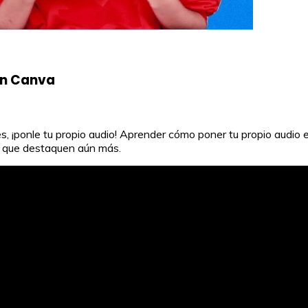
en Canva
, ¡ponle tu propio audio! Aprender cómo poner tu propio audio 
r que destaquen aún más.