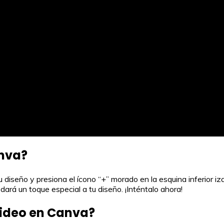
anva?
diseño y presiona el ícono “+” morado en la esquina inferior izq
 dará un toque especial a tu diseño. ¡Inténtalo ahora!
ideo en Canva?