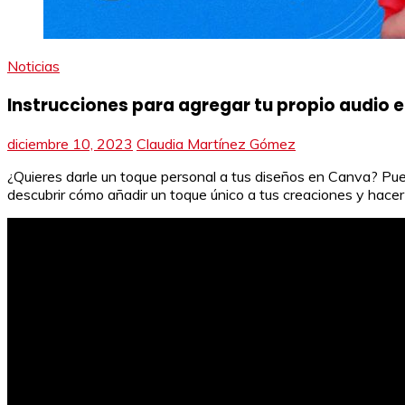
Noticias
Instrucciones para agregar tu propio audio 
diciembre 10, 2023
Claudia Martínez Gómez
¿Quieres darle un toque personal a tus diseños en Canva? Pues
descubrir cómo añadir un toque único a tus creaciones y hace