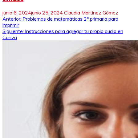
junio 6, 2024
junio 25, 2024
Claudia Martínez Gómez
Navegación
Anterior:
Problemas de matemáticas 2º primaria para
imprimir
de
Siguiente:
Instrucciones para agregar tu propio audio en
Canva
entradas