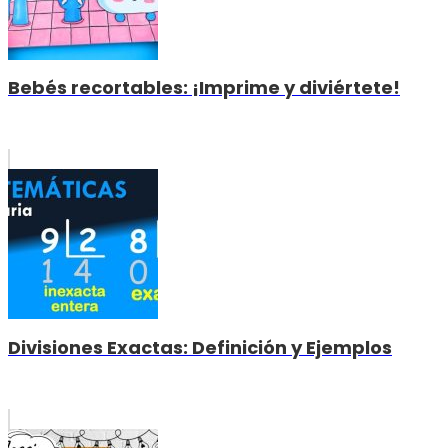
Bebés recortables: ¡Imprime y diviértete!
Divisiones Exactas: Definición y Ejemplos