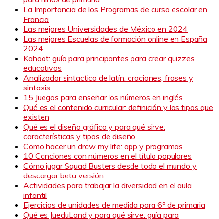
La Importancia de los Programas de curso escolar en
Francia
Las mejores Universidades de México en 2024
Las mejores Escuelas de formación online en España
2024
Kahoot: guía para principantes para crear quizzes
educativos
Analizador sintactico de latín: oraciones, frases y
sintaxis
15 Juegos para enseñar los números en inglés
Qué es el contenido curricular: definición y los tipos que
existen
Qué es el diseño gráfico y para qué sirve:
características y tipos de diseño
Como hacer un draw my life: app y programas
10 Canciones con números en el título populares
Cómo jugar Squad Busters desde todo el mundo y
descargar beta versión
Actividades para trabajar la diversidad en el aula
infantil
Ejercicios de unidades de medida para 6º de primaria
Qué es JueduLand y para qué sirve: guía para