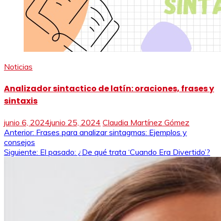
Noticias
Analizador sintactico de latín: oraciones, frases y
sintaxis
junio 6, 2024
junio 25, 2024
Claudia Martínez Gómez
Navegación
Anterior:
Frases para analizar sintagmas: Ejemplos y
consejos
de
Siguiente:
El pasado: ¿De qué trata ‘Cuando Era Divertido’?
entradas