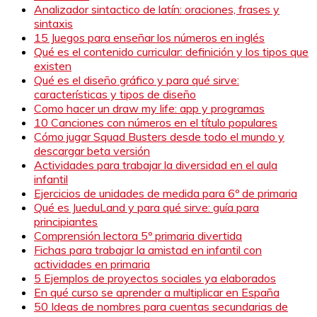
Analizador sintactico de latín: oraciones, frases y
sintaxis
15 Juegos para enseñar los números en inglés
Qué es el contenido curricular: definición y los tipos que
existen
Qué es el diseño gráfico y para qué sirve:
características y tipos de diseño
Como hacer un draw my life: app y programas
10 Canciones con números en el título populares
Cómo jugar Squad Busters desde todo el mundo y
descargar beta versión
Actividades para trabajar la diversidad en el aula
infantil
Ejercicios de unidades de medida para 6º de primaria
Qué es JueduLand y para qué sirve: guía para
principiantes
Comprensión lectora 5º primaria divertida
Fichas para trabajar la amistad en infantil con
actividades en primaria
5 Ejemplos de proyectos sociales ya elaborados
En qué curso se aprender a multiplicar en España
50 Ideas de nombres para cuentas secundarias de