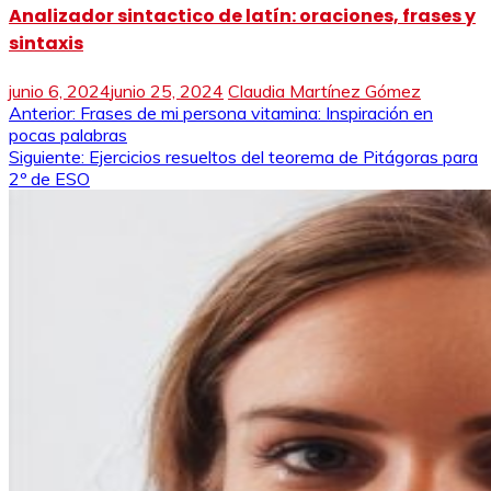
Analizador sintactico de latín: oraciones, frases y
sintaxis
junio 6, 2024
junio 25, 2024
Claudia Martínez Gómez
Navegación
Anterior:
Frases de mi persona vitamina: Inspiración en
pocas palabras
de
Siguiente:
Ejercicios resueltos del teorema de Pitágoras para
2º de ESO
entradas