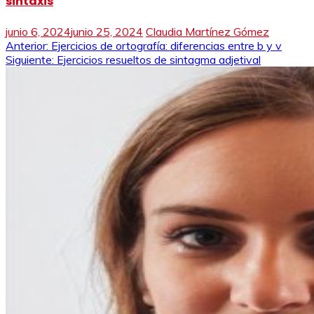
sintaxis
junio 6, 2024
junio 25, 2024
Claudia Martínez Gómez
Navegación
Anterior:
Ejercicios de ortografía: diferencias entre b y v
Siguiente:
Ejercicios resueltos de sintagma adjetival
de
entradas