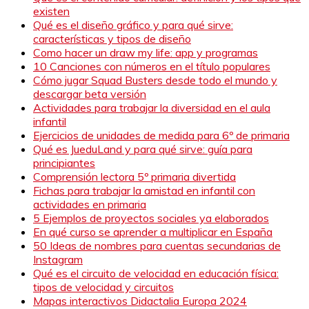
existen
Qué es el diseño gráfico y para qué sirve:
características y tipos de diseño
Como hacer un draw my life: app y programas
10 Canciones con números en el título populares
Cómo jugar Squad Busters desde todo el mundo y
descargar beta versión
Actividades para trabajar la diversidad en el aula
infantil
Ejercicios de unidades de medida para 6º de primaria
Qué es JueduLand y para qué sirve: guía para
principiantes
Comprensión lectora 5º primaria divertida
Fichas para trabajar la amistad en infantil con
actividades en primaria
5 Ejemplos de proyectos sociales ya elaborados
En qué curso se aprender a multiplicar en España
50 Ideas de nombres para cuentas secundarias de
Instagram
Qué es el circuito de velocidad en educación física:
tipos de velocidad y circuitos
Mapas interactivos Didactalia Europa 2024