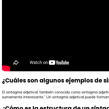
¿Cuáles son algunos ejemplos de s
El sintagma adjetival, también conocido como sintagma adjetivo,
sumamente interesante.” Un sintagma adjetival puede formars
¿Cómo es la estructura de un sinta