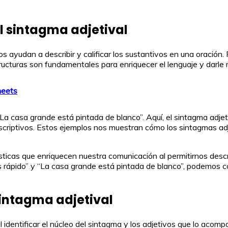
l sintagma adjetival
ayudan a describir y calificar los sustantivos en una oración. P
structuras son fundamentales para enriquecer el lenguaje y darle 
heets
La casa grande está pintada de blanco”. Aquí, el sintagma adjetiv
scriptivos. Estos ejemplos nos muestran cómo los sintagmas ad
sticas que enriquecen nuestra comunicación al permitirnos descr
 es rápido” y “La casa grande está pintada de blanco”, podemo
sintagma adjetival
cial identificar el núcleo del sintagma y los adjetivos que lo a