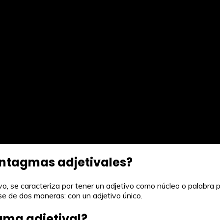
intagmas adjetivales?
 se caracteriza por tener un adjetivo como núcleo o palabra princ
e de dos maneras: con un adjetivo único.
gma adjetival?