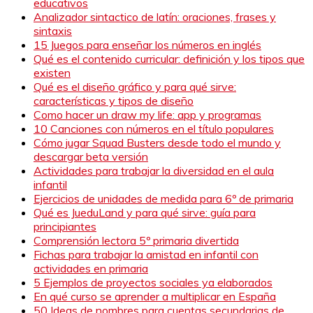
educativos
Analizador sintactico de latín: oraciones, frases y
sintaxis
15 Juegos para enseñar los números en inglés
Qué es el contenido curricular: definición y los tipos que
existen
Qué es el diseño gráfico y para qué sirve:
características y tipos de diseño
Como hacer un draw my life: app y programas
10 Canciones con números en el título populares
Cómo jugar Squad Busters desde todo el mundo y
descargar beta versión
Actividades para trabajar la diversidad en el aula
infantil
Ejercicios de unidades de medida para 6º de primaria
Qué es JueduLand y para qué sirve: guía para
principiantes
Comprensión lectora 5º primaria divertida
Fichas para trabajar la amistad en infantil con
actividades en primaria
5 Ejemplos de proyectos sociales ya elaborados
En qué curso se aprender a multiplicar en España
50 Ideas de nombres para cuentas secundarias de