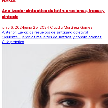
Noticias
Analizador sintactico de latín: oraciones, frases y
sintaxis
junio 6, 2024
junio 25, 2024
Claudia Martínez Gómez
Navegación
Anterior:
Ejercicios resueltos de sintagma adjetival
Siguiente:
Ejercicios resueltos de sintaxis y construcciones:
de
Guía práctica
entradas