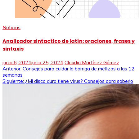
Noticias
Analizador sintactico de latín: oraciones, frases y
sintaxis
junio 6, 2024
junio 25, 2024
Claudia Martínez Gómez
Navegación
Anterior:
Consejos para cuidar la barriga de mellizos a las 12
semanas
de
Siguiente:
¿Mi disco duro tiene virus? Consejos para saberlo
entradas