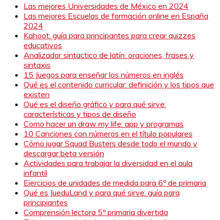
Las mejores Universidades de México en 2024
Las mejores Escuelas de formación online en España
2024
Kahoot: guía para principantes para crear quizzes
educativos
Analizador sintactico de latín: oraciones, frases y
sintaxis
15 Juegos para enseñar los números en inglés
Qué es el contenido curricular: definición y los tipos que
existen
Qué es el diseño gráfico y para qué sirve:
características y tipos de diseño
Como hacer un draw my life: app y programas
10 Canciones con números en el título populares
Cómo jugar Squad Busters desde todo el mundo y
descargar beta versión
Actividades para trabajar la diversidad en el aula
infantil
Ejercicios de unidades de medida para 6º de primaria
Qué es JueduLand y para qué sirve: guía para
principiantes
Comprensión lectora 5º primaria divertida