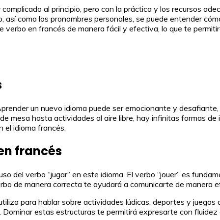
omplicado al principio, pero con la práctica y los recursos adec
, así como los pronombres personales, se puede entender cómo u
ste verbo en francés de manera fácil y efectiva, lo que te permi
s
! Aprender un nuevo idioma puede ser emocionante y desafiante, 
 mesa hasta actividades al aire libre, hay infinitas formas de i
n el idioma francés.
 en francés
 uso del verbo “jugar” en este idioma. El verbo “jouer” es funda
verbo de manera correcta te ayudará a comunicarte de manera ef
iliza para hablar sobre actividades lúdicas, deportes y juegos de
. Dominar estas estructuras te permitirá expresarte con fluidez 