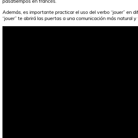
pasatiempos en francés.
Además, es importante practicar el uso del verbo “jouer” en di
“jouer” te abrirá las puertas a una comunicación más natural 
El peor trabajo de mi vida: Conoce al elenco