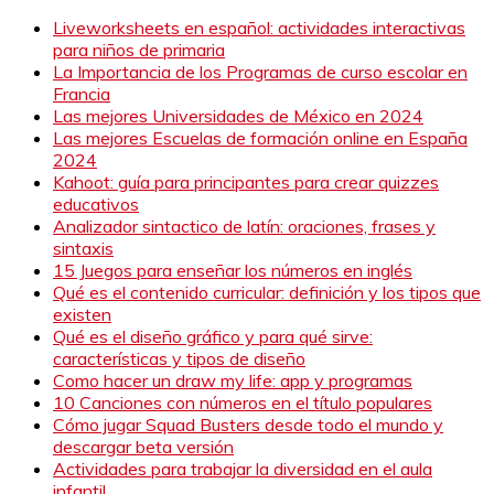
Liveworksheets en español: actividades interactivas
para niños de primaria
La Importancia de los Programas de curso escolar en
Francia
Las mejores Universidades de México en 2024
Las mejores Escuelas de formación online en España
2024
Kahoot: guía para principantes para crear quizzes
educativos
Analizador sintactico de latín: oraciones, frases y
sintaxis
15 Juegos para enseñar los números en inglés
Qué es el contenido curricular: definición y los tipos que
existen
Qué es el diseño gráfico y para qué sirve:
características y tipos de diseño
Como hacer un draw my life: app y programas
10 Canciones con números en el título populares
Cómo jugar Squad Busters desde todo el mundo y
descargar beta versión
Actividades para trabajar la diversidad en el aula
infantil