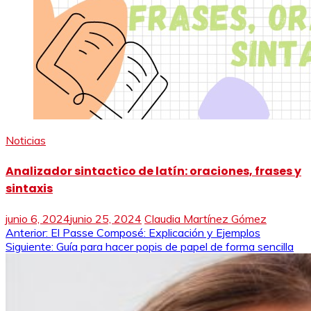
Noticias
Analizador sintactico de latín: oraciones, frases y
sintaxis
junio 6, 2024
junio 25, 2024
Claudia Martínez Gómez
Navegación
Anterior:
El Passe Composé: Explicación y Ejemplos
Siguiente:
Guía para hacer popis de papel de forma sencilla
de
entradas