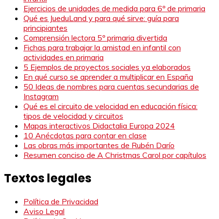
Ejercicios de unidades de medida para 6º de primaria
Qué es JueduLand y para qué sirve: guía para
principiantes
Comprensión lectora 5º primaria divertida
Fichas para trabajar la amistad en infantil con
actividades en primaria
5 Ejemplos de proyectos sociales ya elaborados
En qué curso se aprender a multiplicar en España
50 Ideas de nombres para cuentas secundarias de
Instagram
Qué es el circuito de velocidad en educación física:
tipos de velocidad y circuitos
Mapas interactivos Didactalia Europa 2024
10 Anécdotas para contar en clase
Las obras más importantes de Rubén Darío
Resumen conciso de A Christmas Carol por capítulos
Textos legales
Política de Privacidad
Aviso Legal