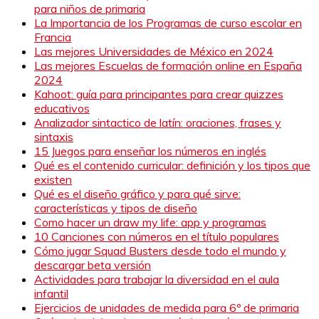
para niños de primaria
La Importancia de los Programas de curso escolar en
Francia
Las mejores Universidades de México en 2024
Las mejores Escuelas de formación online en España
2024
Kahoot: guía para principantes para crear quizzes
educativos
Analizador sintactico de latín: oraciones, frases y
sintaxis
15 Juegos para enseñar los números en inglés
Qué es el contenido curricular: definición y los tipos que
existen
Qué es el diseño gráfico y para qué sirve:
características y tipos de diseño
Como hacer un draw my life: app y programas
10 Canciones con números en el título populares
Cómo jugar Squad Busters desde todo el mundo y
descargar beta versión
Actividades para trabajar la diversidad en el aula
infantil
Ejercicios de unidades de medida para 6º de primaria