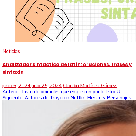
Noticias
Analizador sintactico de latín: oraciones, frases y
sintaxis
junio 6, 2024
junio 25, 2024
Claudia Martínez Gómez
Navegación
Anterior:
Lista de animales que empiezan por la letra U
Siguiente:
Actores de Troya en Netflix: Elenco y Personajes
de
entradas