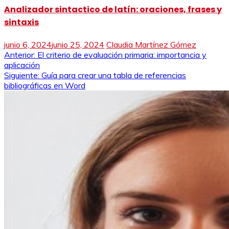
Analizador sintactico de latín: oraciones, frases y
sintaxis
junio 6, 2024
junio 25, 2024
Claudia Martínez Gómez
Navegación
Anterior:
El criterio de evaluación primaria: importancia y
aplicación
de
Siguiente:
Guía para crear una tabla de referencias
bibliográficas en Word
entradas