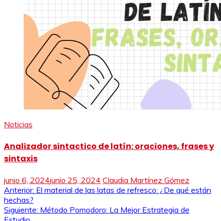
Noticias
Analizador sintactico de latín: oraciones, frases y
sintaxis
junio 6, 2024
junio 25, 2024
Claudia Martínez Gómez
Navegación
Anterior:
El material de las latas de refresco: ¿De qué están
hechas?
de
Siguiente:
Método Pomodoro: La Mejor Estrategia de
Estudio