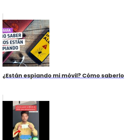
¿Están espiando mi móvil? Cómo saberlo