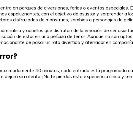
uentra en parques de diversiones, ferias o eventos especiales. 
ones espeluznantes, con el objetivo de asustar y sorprender a l
ctores disfrazados de monstruos, zombies o personajes de pelícu
adrenalina y aquellos que disfrutan de la emoción de ser asust
sación de estar en una película de terror. Aunque no son apto
mocionante de pasar un rato divertido y aterrador en compañía 
rror?
 de aproximadamente 40 minutos, cada entrada está programada 
dejará sin aliento. ¡No te pierdas esta experiencia única y terro