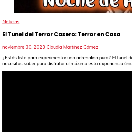
Noticias
El Tunel del Terror Casero: Terror en Casa
noviembre 30, 2023
Claudia Martínez Gómez
¿Estás listo para experimentar una adrenalina pura? El tunel 
necesitas saber para disfrutar al máximo esta experiencia única