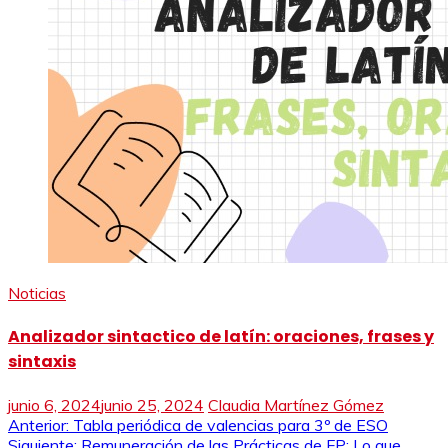
Noticias
Analizador sintactico de latín: oraciones, frases y
sintaxis
junio 6, 2024
junio 25, 2024
Claudia Martínez Gómez
Navegación
Anterior:
Tabla periódica de valencias para 3º de ESO
Siguiente:
Remuneración de las Prácticas de FP: Lo que