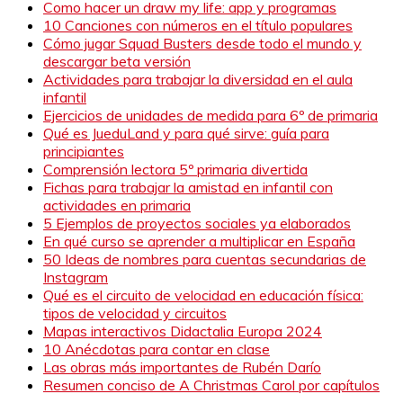
Como hacer un draw my life: app y programas
10 Canciones con números en el título populares
Cómo jugar Squad Busters desde todo el mundo y
descargar beta versión
Actividades para trabajar la diversidad en el aula
infantil
Ejercicios de unidades de medida para 6º de primaria
Qué es JueduLand y para qué sirve: guía para
principiantes
Comprensión lectora 5º primaria divertida
Fichas para trabajar la amistad en infantil con
actividades en primaria
5 Ejemplos de proyectos sociales ya elaborados
En qué curso se aprender a multiplicar en España
50 Ideas de nombres para cuentas secundarias de
Instagram
Qué es el circuito de velocidad en educación física:
tipos de velocidad y circuitos
Mapas interactivos Didactalia Europa 2024
10 Anécdotas para contar en clase
Las obras más importantes de Rubén Darío
Resumen conciso de A Christmas Carol por capítulos