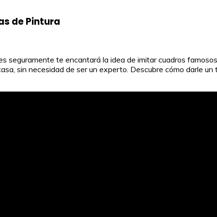
as de Pintura
es seguramente te encantará la idea de imitar cuadros famosos 
 casa, sin necesidad de ser un experto. Descubre cómo darle un 