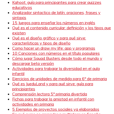
Kahoot: guía para principantes para crear quizzes
educativos
Analizador sintactico de latín: oraciones, frases y
sintaxis
15 Juegos para enseñar los números en inglés
Qué es el contenido curricular: definición y los tipos que
existen
Qué es el diseño gráfico y para qué sirve:
características y tipos de diseño
Como hacer un draw my life: app y programas
10 Canciones con números en el título populares
Cómo jugar Squad Busters desde todo el mundo y
descargar beta versión
Actividades para trabajar la diversidad en el aula
infantil
Ejercicios de unidades de medida para 6º de primaria
Qué es JueduLand y para qué sirve: guía para
principiantes
Comprensión lectora 5º primaria divertida
Fichas para trabajar la amistad en infantil con
actividades en primaria
5 Ejemplos de proyectos sociales ya elaborados