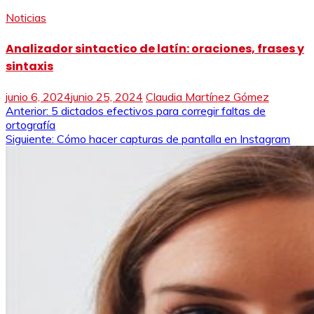
Noticias
Analizador sintactico de latín: oraciones, frases y
sintaxis
junio 6, 2024
junio 25, 2024
Claudia Martínez Gómez
Navegación
Anterior:
5 dictados efectivos para corregir faltas de
ortografía
de
Siguiente:
Cómo hacer capturas de pantalla en Instagram
entradas