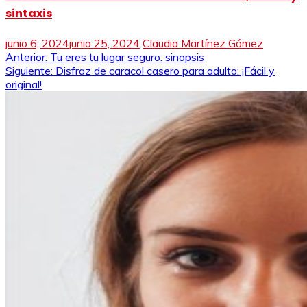
sintaxis
junio 6, 2024
junio 25, 2024
Claudia Martínez Gómez
Navegación
Anterior:
Tu eres tu lugar seguro: sinopsis
Siguiente:
Disfraz de caracol casero para adulto: ¡Fácil y
de
original!
entradas