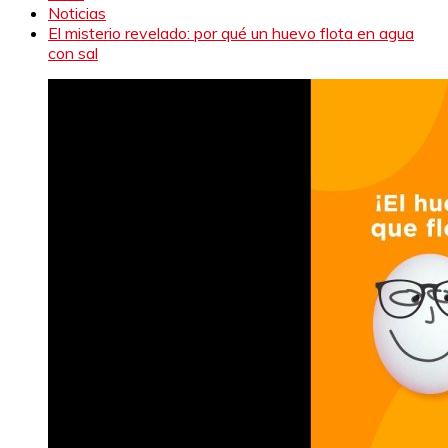
Noticias
El misterio revelado: por qué un huevo flota en agua
con sal