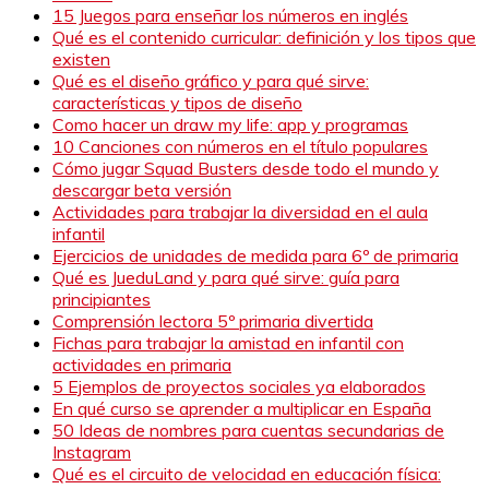
15 Juegos para enseñar los números en inglés
Qué es el contenido curricular: definición y los tipos que
existen
Qué es el diseño gráfico y para qué sirve:
características y tipos de diseño
Como hacer un draw my life: app y programas
10 Canciones con números en el título populares
Cómo jugar Squad Busters desde todo el mundo y
descargar beta versión
Actividades para trabajar la diversidad en el aula
infantil
Ejercicios de unidades de medida para 6º de primaria
Qué es JueduLand y para qué sirve: guía para
principiantes
Comprensión lectora 5º primaria divertida
Fichas para trabajar la amistad en infantil con
actividades en primaria
5 Ejemplos de proyectos sociales ya elaborados
En qué curso se aprender a multiplicar en España
50 Ideas de nombres para cuentas secundarias de
Instagram
Qué es el circuito de velocidad en educación física: