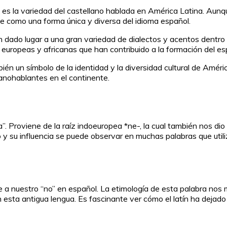
es la variedad del castellano hablada en América Latina. Aunque
oce como una forma única y diversa del idioma español.
dado lugar a una gran variedad de dialectos y acentos dentro del
as, europeas y africanas que han contribuido a la formación del e
mbién un símbolo de la identidad y la diversidad cultural de Amér
spanohablantes en el continente.
sa”. Proviene de la raíz indoeuropea *ne-, la cual también nos di
rio y su influencia se puede observar en muchas palabras que util
e a nuestro “no” en español. La etimología de esta palabra nos m
sta antigua lengua. Es fascinante ver cómo el latín ha dejado 