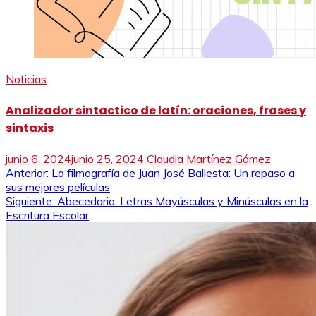
Noticias
Analizador sintactico de latín: oraciones, frases y
sintaxis
junio 6, 2024
junio 25, 2024
Claudia Martínez Gómez
Navegación
Anterior:
La filmografía de Juan José Ballesta: Un repaso a
sus mejores películas
de
Siguiente:
Abecedario: Letras Mayúsculas y Minúsculas en la
Escritura Escolar
entradas