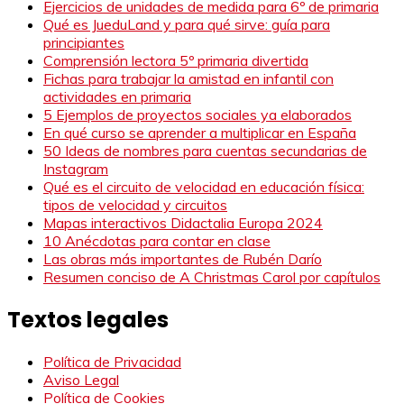
Ejercicios de unidades de medida para 6º de primaria
Qué es JueduLand y para qué sirve: guía para
principiantes
Comprensión lectora 5º primaria divertida
Fichas para trabajar la amistad en infantil con
actividades en primaria
5 Ejemplos de proyectos sociales ya elaborados
En qué curso se aprender a multiplicar en España
50 Ideas de nombres para cuentas secundarias de
Instagram
Qué es el circuito de velocidad en educación física:
tipos de velocidad y circuitos
Mapas interactivos Didactalia Europa 2024
10 Anécdotas para contar en clase
Las obras más importantes de Rubén Darío
Resumen conciso de A Christmas Carol por capítulos
Textos legales
Política de Privacidad
Aviso Legal
Política de Cookies