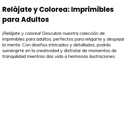
Relájate y Colorea: Imprimibles
para Adultos
¡Relájate y colorea! Descubre nuestra colección de
imprimibles para adultos, perfectos para relajarte y despejar
la mente. Con diseños intricados y detallados, podrás
sumergirte en la creatividad y disfrutar de momentos de
tranquilidad mientras das vida a hermosas ilustraciones.