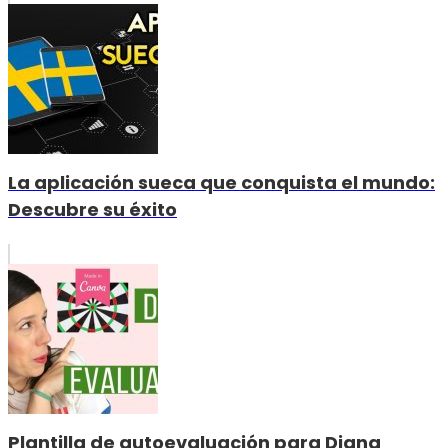
La aplicación sueca que conquista el mundo:
Descubre su éxito
Plantilla de autoevaluación para Diana