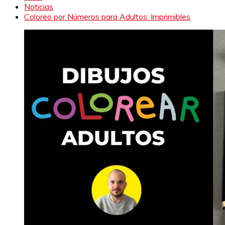
Noticias
Coloreo por Números para Adultos: Imprimibles