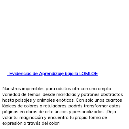
Evidencias de Aprendizaje bajo la LOMLOE
Nuestros imprimibles para adultos ofrecen una amplia
variedad de temas, desde mandalas y patrones abstractos
hasta paisajes y animales exóticos. Con solo unos cuantos
lápices de colores o rotuladores, podrás transformar estas
páginas en obras de arte únicas y personalizadas. ¡Deja
volar tu imaginación y encuentra tu propia forma de
expresión a través del color!