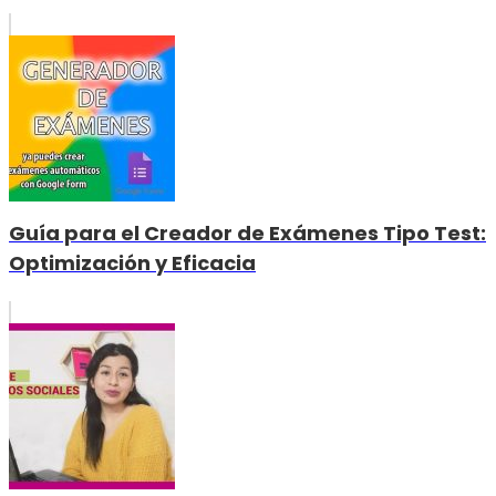
Guía para el Creador de Exámenes Tipo Test:
Optimización y Eficacia