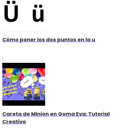
Cómo poner los dos puntos en la u
Careta de Minion en Goma Eva: Tutorial
Creativo