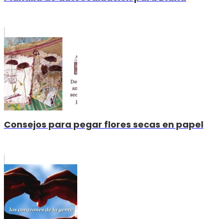
Consejos para pegar flores secas en papel