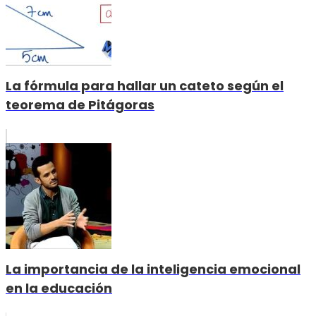
La fórmula para hallar un cateto según el
teorema de Pitágoras
La importancia de la inteligencia emocional
en la educación